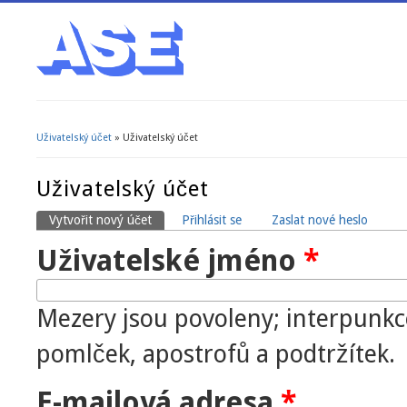
Uživatelský účet
» Uživatelský účet
Jste zde
Uživatelský účet
Vytvořit nový účet
(aktivní záložka)
Přihlásit se
Zaslat nové heslo
Hlavní záložky
Uživatelské jméno
*
Mezery jsou povoleny; interpunkc
pomlček, apostrofů a podtržítek.
E-mailová adresa
*