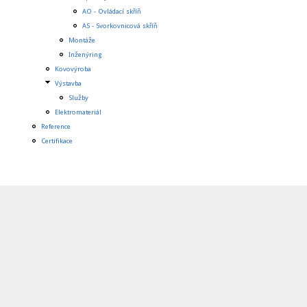
AO - Ovládací skříň
AS - Svorkovnicová skříň
Montáže
Inženýring
Kovovýroba
Výstavba
Služby
Elektromateriál
Reference
Certifikace