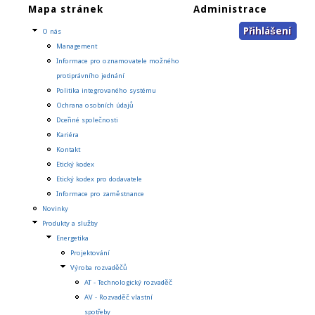
Mapa stránek
Administrace
Přihlášení
O nás
Management
Informace pro oznamovatele možného
protiprávního jednání
Politika integrovaného systému
Ochrana osobních údajů
Dceřiné společnosti
Kariéra
Kontakt
Etický kodex
Etický kodex pro dodavatele
Informace pro zaměstnance
Novinky
Produkty a služby
Energetika
Projektování
Výroba rozvaděčů
AT - Technologický rozvaděč
AV - Rozvaděč vlastní
spotřeby