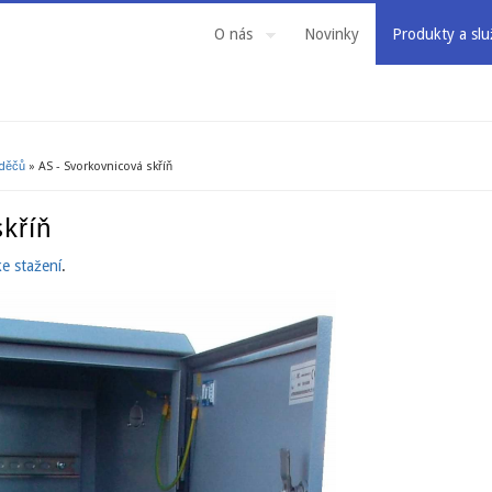
O nás
Novinky
Produkty a slu
aděčů
» AS - Svorkovnicová skříň
kříň
ke stažení
.