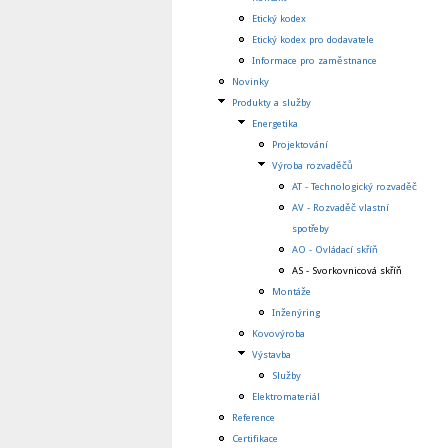
Etický kodex
Etický kodex pro dodavatele
Informace pro zaměstnance
Novinky
Produkty a služby
Energetika
Projektování
Výroba rozvaděčů
AT - Technologický rozvaděč
AV - Rozvaděč vlastní
spotřeby
AO - Ovládací skříň
AS - Svorkovnicová skříň
Montáže
Inženýring
Kovovýroba
Výstavba
Služby
Elektromateriál
Reference
Certifikace