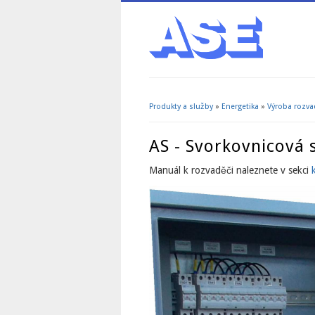
Produkty a služby
»
Energetika
»
Výroba rozv
Jste zde
AS - Svorkovnicová s
Manuál k rozvaděči naleznete v sekci