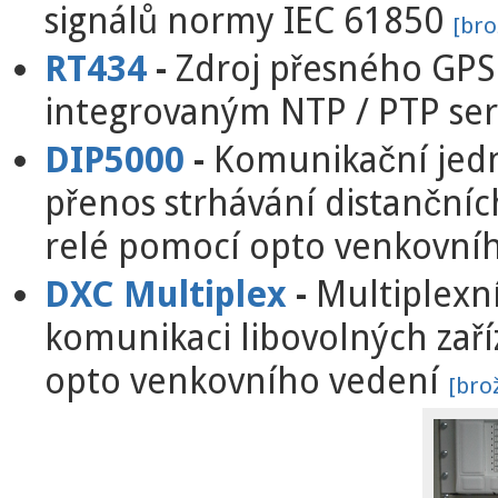
signálů normy IEC 61850
[bro
RT434
-
Zdroj přesného GPS
integrovaným NTP / PTP se
DIP5000
-
Komunikační jed
přenos strhávání distančníc
relé
pomocí opto venkovní
DXC Multiplex
-
Multiplexn
komunikaci libovolných zař
opto venkovního vedení
[bro