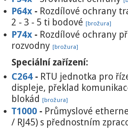
[
P64x
-
Rozdílové ochrany t
2 - 3 - 5 ti bodové
[brožura]
P74x
-
Rozdílové ochrany př
rozvodny
[brožura]
Speciální zařízení:
C264
-
RTU jednotka pro říze
displeje, překlad komunikac
blokád
[brožura]
T1000
-
Průmyslové etherne
/ RJ45) s přednostním zpr