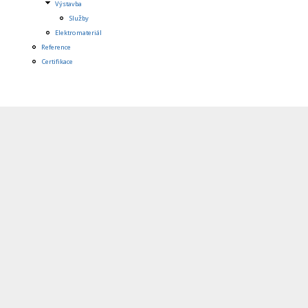
Výstavba
Služby
Elektromateriál
Reference
Certifikace