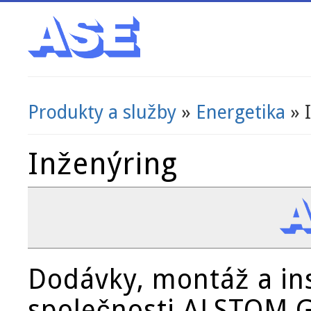
Produkty a služby
»
Energetika
» 
Jste zde
Inženýring
Dodávky, montáž a in
společnosti
ALSTOM G