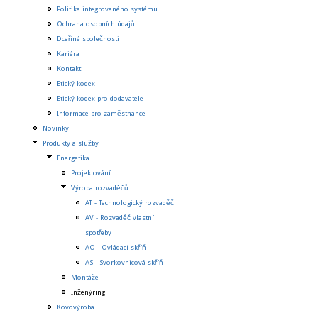
Politika integrovaného systému
Ochrana osobních údajů
Dceřiné společnosti
Kariéra
Kontakt
Etický kodex
Etický kodex pro dodavatele
Informace pro zaměstnance
Novinky
Produkty a služby
Energetika
Projektování
Výroba rozvaděčů
AT - Technologický rozvaděč
AV - Rozvaděč vlastní
spotřeby
AO - Ovládací skříň
AS - Svorkovnicová skříň
Montáže
Inženýring
Kovovýroba