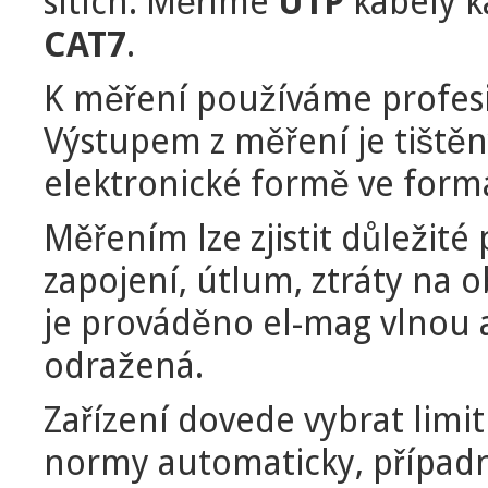
sítích. Měříme
UTP
kabely 
CAT7
.
K měření používáme profesi
Výstupem z měření je tištěn
elektronické formě ve form
Měřením lze zjistit důležit
zapojení, útlum, ztráty na
je prováděno el-mag vlnou 
odražená.
Zařízení dovede vybrat limi
normy automaticky, případně