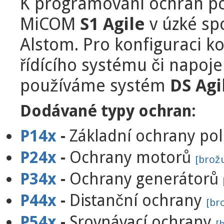
K programování ochran po
MiCOM
S1 Agile
v úzké sp
Alstom. Pro konfiguraci k
řídícího systému či napojen
používáme systém
DS Agi
Dodávané typy ochran:
P14x
-
Základní ochrany pol
P24x
-
Ochrany motorů
[brož
P34x
-
Ochrany generátorů
P44x
-
Distanční ochrany
[br
P54x
-
Srovnávací ochrany