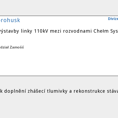
Diviz
orohusk
 výstavby linky 110kV mezi rozvodnami Chełm S
ddział Zamość
 doplnění zhášecí tlumivky a rekonstrukce stáva