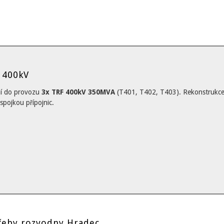
 400kV
ní do provozu
3x TRF 400kV 350MVA
(T401, T402, T403). Rekonstrukce
pojkou přípojnic.
třeby rozvodny Hradec