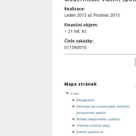
Realizace:
Leden 2015
až
Prosinec 2015
Finanční objem:
~ 21 mil. Kč
Číslo zakázky:
0115R0010
Stránky
Mapa stránek
O nás
Management
Informace pro oznamovatele možného
protiprávního jednání
Politika integrovaného systému
Ochrana osobních údajů
Dceřiné společnosti