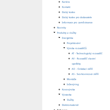
Kariéra
Kontakt
Etický kodex
Etický kodex pro dodavatele
Informace pro zaměstnance
Novinky
Produkty a služby
Energetika
Projektování
Výroba rozvaděčů
AT - Technologický rozvaděč
AV - Rozvaděč vlastní
spotřeby
AO - Ovládací skříň
AS - Svorkovnicová skříň
Montáže
Inženýring
Kovovýroba
Výstavba
Služby
Elektromateriál