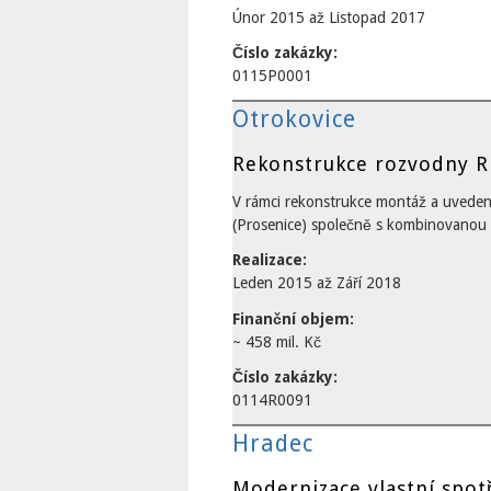
Únor 2015
až
Listopad 2017
Číslo zakázky:
0115P0001
Otrokovice
Rekonstrukce rozvodny R
V rámci rekonstrukce montáž a uvede
(Prosenice) společně s kombinovanou s
Realizace:
Leden 2015
až
Září 2018
Finanční objem:
~ 458 mil. Kč
Číslo zakázky:
0114R0091
Hradec
Modernizace vlastní spo