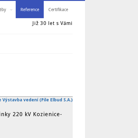
žby
Reference
Certifikace
Již 30 let s Vámi
e Výstavba vedení (Pile Elbud S.A.)
inky 220 kV Kozienice-