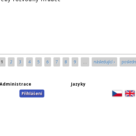
1
2
3
4
5
6
7
8
9
…
následující ›
posledn
Administrace
Jazyky
Přihlášení