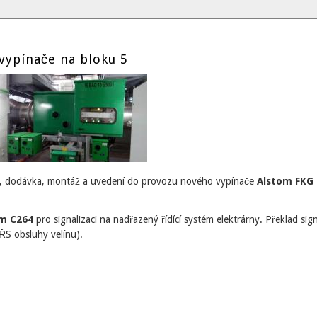
ypínače na bloku 5
, dodávka, montáž a uvedení do provozu nového vypínače
Alstom FKG
.
m C264
pro signalizaci na nadřazený řídící systém elektrárny. Překlad si
ŘS obsluhy velínu).