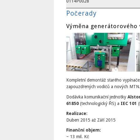
0114P0028
Počerady
Výměna generátorového v
Kompletní demontáž starého vypínače
zapouzdřených vodičů a nových MTN
Dodávka komunikační jednotky
Alsto
61850
(technologický ŘS) a
IEC 101
(
Realizace:
Duben 2015
až
Září 2015
Finanční objem:
~ 13 mil. Kč