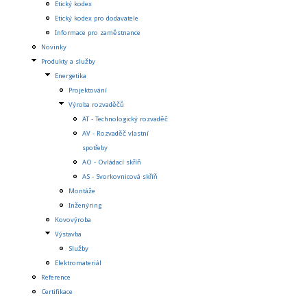
Etický kodex
Etický kodex pro dodavatele
Informace pro zaměstnance
Novinky
Produkty a služby
Energetika
Projektování
Výroba rozvaděčů
AT - Technologický rozvaděč
AV - Rozvaděč vlastní
spotřeby
AO - Ovládací skříň
AS - Svorkovnicová skříň
Montáže
Inženýring
Kovovýroba
Výstavba
Služby
Elektromateriál
Reference
Certifikace