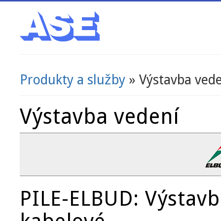
Produkty a služby
» Výstavba ved
Jste zde
Výstavba vedení
PILE-ELBUD: Výstavba