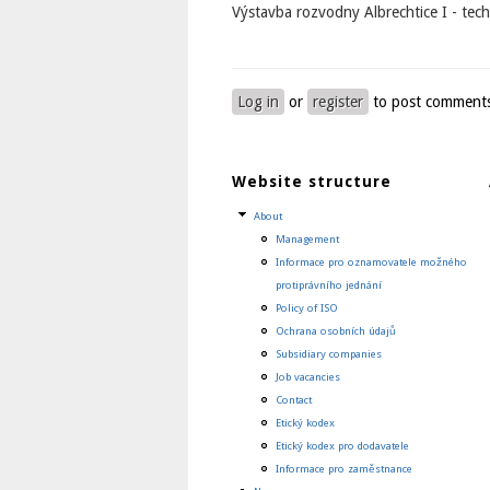
Výstavba rozvodny Albrechtice I - tec
Log in
or
register
to post comment
Website structure
About
Management
Informace pro oznamovatele možného
protiprávního jednání
Policy of ISO
Ochrana osobních údajů
Subsidiary companies
Job vacancies
Contact
Etický kodex
Etický kodex pro dodavatele
Informace pro zaměstnance