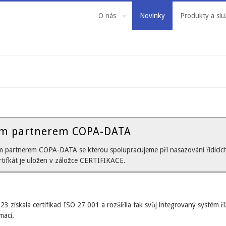
O nás
Novinky
Produkty a slu
vým partnerem COPA-DATA
m partnerem COPA-DATA se kterou spolupracujeme při nasazování řídicích
ertifkát je uložen v záložce CERTIFIKACE.
23 získala certifikaci ISO 27 001 a rozšířila tak svůj integrovaný systém 
rmací.