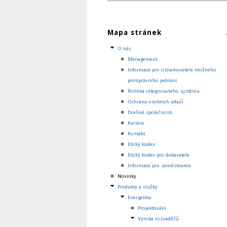
Mapa stránek
O nás
Management
Informace pro oznamovatele možného
protiprávního jednání
Politika integrovaného systému
Ochrana osobních údajů
Dceřiné společnosti
Kariéra
Kontakt
Etický kodex
Etický kodex pro dodavatele
Informace pro zaměstnance
Novinky
Produkty a služby
Energetika
Projektování
Výroba rozvaděčů