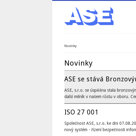
Novinky
Jste zde
Novinky
ASE se stává Bronzo
ASE, s.r.o. se úspěšna stala bronzový
další milník v našem růstu v oboru. C
ISO 27 001
Společnost ASE, s.r.o. ke dni 07.08.20
nový systém - řízení bezpečnosti info