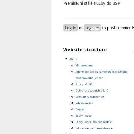
Přemístění stálé služby do BSP
Log in
or
register
to post comment
Website structure
About
Management
Informace pro oznamovatele možného
protiprávního jednání
Policy of ISO
Ochrana osobních údajů
Subsidiary companies
Job vacancies
Contact
Etický kodex
Etický kodex pro dodavatele
Informace pro zaměstnance