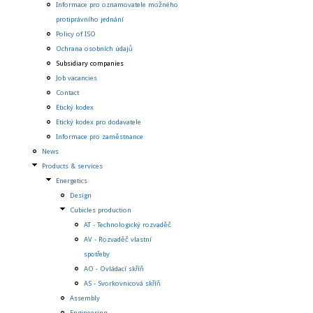
Informace pro oznamovatele možného
protiprávního jednání
Policy of ISO
Ochrana osobních údajů
Subsidiary companies
Job vacancies
Contact
Etický kodex
Etický kodex pro dodavatele
Informace pro zaměstnance
News
Products & services
Energetics
Design
Cubicles production
AT - Technologický rozvaděč
AV - Rozvaděč vlastní
spotřeby
AO - Ovládací skříň
AS - Svorkovnicová skříň
Assembly
Engineering