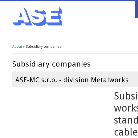
About
» Subsidiary companies
You are here
Subsidiary companies
ASE-MC s.r.o. - division Metalworks
Subs
works
stand
cable