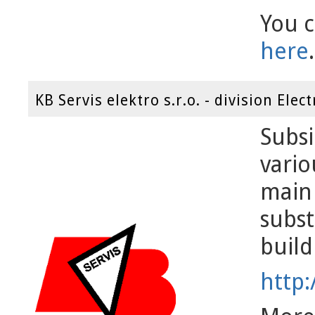
You 
here
.
KB Servis elektro s.r.o. - division Ele
Subsi
vario
main 
subst
build
http: