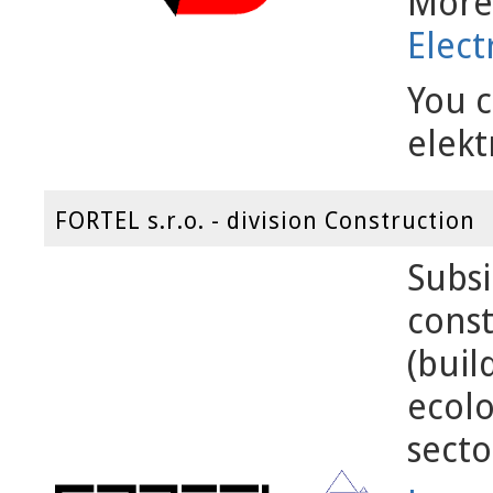
More 
Elect
You c
elekt
FORTEL s.r.o. - division Construction
Subs
const
(buil
ecolo
secto