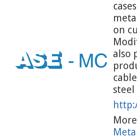
cases
metal
on cu
Modif
also 
produ
cable
steel
http
More 
Meta