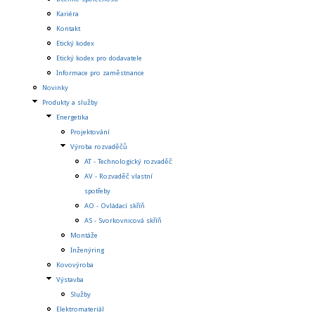
Kariéra
Kontakt
Etický kodex
Etický kodex pro dodavatele
Informace pro zaměstnance
Novinky
Produkty a služby
Energetika
Projektování
Výroba rozvaděčů
AT - Technologický rozvaděč
AV - Rozvaděč vlastní
spotřeby
AO - Ovládací skříň
AS - Svorkovnicová skříň
Montáže
Inženýring
Kovovýroba
Výstavba
Služby
Elektromateriál