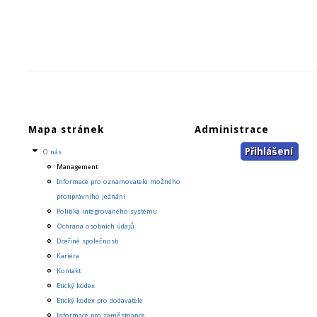
Mapa stránek
Administrace
Přihlášení
O nás
Management
Informace pro oznamovatele možného
protiprávního jednání
Politika integrovaného systému
Ochrana osobních údajů
Dceřiné společnosti
Kariéra
Kontakt
Etický kodex
Etický kodex pro dodavatele
Informace pro zaměstnance