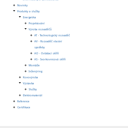
Novinky
Produkty a služby
Energetika
Projektování
Výroba rozvaděčů
AT - Technologický rozvaděč
AV - Rozvaděč vlastní
spotřeby
AO - Ovládací skříň
AS - Svorkovnicová skříň
Montáže
Inženýring
Kovovýroba
Výstavba
Služby
Elektromateriál
Reference
Certifikace