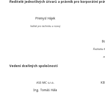
Ředitelé jednotlivých útvarů a právník pro korporátní prá
Přemysl Hájek
ředitel pro techniku a rozvoj
Bc
Ředitelka f
m
Vedení dceřiných společností
KB 
ASE-MC s.r.o.
Ing. Tomáš Hála