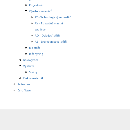
Projektování
Výroba rozvaděčů
AT - Technologický rozvaděč
AV - Rozvaděč vlastní
spotřeby
AO - Ovládací skříň
AS - Svorkovnicová skříň
Montáže
Inženýring
Kovovýroba
Výstavba
Služby
Elektromateriál
Reference
Certifikace