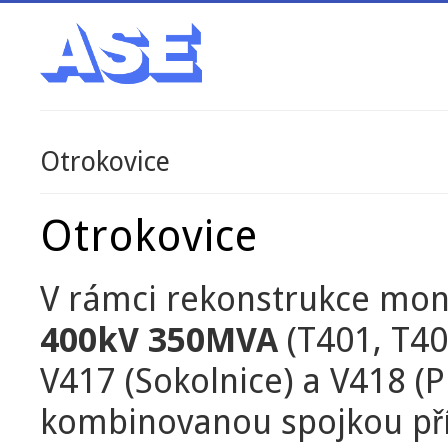
Otrokovice
Jste zde
Otrokovice
V rámci rekonstrukce mon
400kV 350MVA
(T401, T40
V417 (Sokolnice) a V418 (
kombinovanou spojkou pří