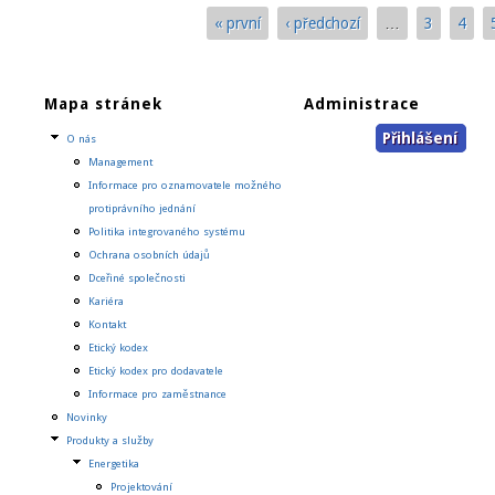
Stránky
« první
‹ předchozí
…
3
4
Mapa stránek
Administrace
Přihlášení
O nás
Management
Informace pro oznamovatele možného
protiprávního jednání
Politika integrovaného systému
Ochrana osobních údajů
Dceřiné společnosti
Kariéra
Kontakt
Etický kodex
Etický kodex pro dodavatele
Informace pro zaměstnance
Novinky
Produkty a služby
Energetika
Projektování