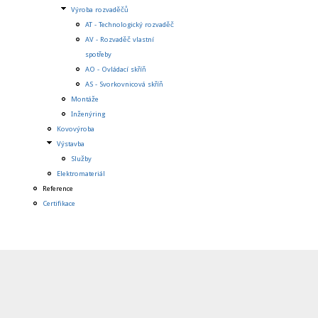
Výroba rozvaděčů
AT - Technologický rozvaděč
AV - Rozvaděč vlastní
spotřeby
AO - Ovládací skříň
AS - Svorkovnicová skříň
Montáže
Inženýring
Kovovýroba
Výstavba
Služby
Elektromateriál
Reference
Certifikace